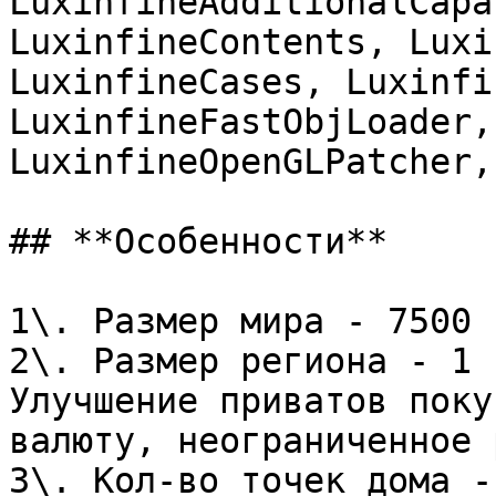
LuxinfineAdditionalCapa
LuxinfineContents, Luxi
LuxinfineCases, Luxinfi
LuxinfineFastObjLoader,
LuxinfineOpenGLPatcher,
## **Особенности**

1\. Размер мира - 7500 
2\. Размер региона - 1 
Улучшение приватов поку
валюту, неограниченное 
3\. Кол-во точек дома -