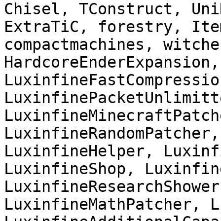
Chisel, TConstruct, Uni
ExtraTiC, forestry, Ite
compactmachines, witche
HardcoreEnderExpansion,
LuxinfineFastCompression
LuxinfinePacketUnlimitte
LuxinfineMinecraftPatch
LuxinfineRandomPatcher,
LuxinfineHelper, Luxinf
LuxinfineShop, Luxinfin
LuxinfineResearchShower
LuxinfineMathPatcher, L