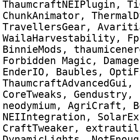
ThaumcraftNEIPlugin, Ti
ChunkAnimator, ThermalD
TravellersGear, Avariti
WailaHarvestability, Fp
BinnieMods, thaumicener
Forbidden Magic, Damage
EnderIO, Baubles, OptiF
ThaumcraftAdvancedGui, 
CoreTweaks, Gendustry, 
neodymium, AgriCraft, B
NEIIntegration, SolarEx
CraftTweaker, extrautil
DynamicLights, NotEnoug